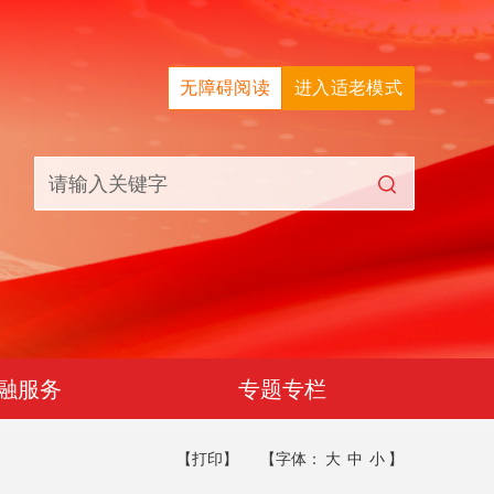
无障碍阅读
进入适老模式
融服务
专题专栏
【打印】
【字体：
大
中
小
】